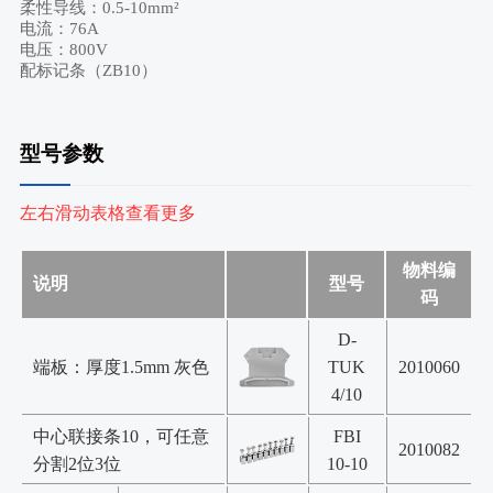
柔性导线：0.5-10mm²
电流：76A
电压：800V
配标记条（ZB10）
型号参数
左右滑动表格查看更多
物料编
说明
型号
码
D-
端板：厚度1.5mm 灰色
TUK
2010060
4/10
中心联接条10，可任意
FBI
2010082
分割2位3位
10-10