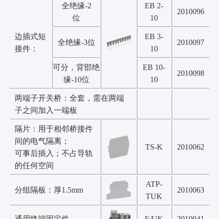
全绝缘-2
EB 2-
2010096
位
10
边插式短
EB 3-
全绝缘-3位
2010097
接件：
10
可分，背部绝
EB 10-
2010098
缘-10位
10
两端子开关桥：全套，需在两端
子之间加入一端板
隔片：用于相邻桥接件
间的电气隔离；
TS-K
2010062
可事后插入；不占导轨
的任何空间
ATP-
分组隔板：厚1.5mm
2010063
TUK
通用终端固定件
E/UK
2010041