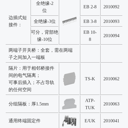
全绝缘-2
EB 2-8
2010092
位
边插式短
全绝缘-3位
EB 3-8
2010093
接件：
可分，背部绝
EB 10-
2010094
缘-10位
8
两端子开关桥：全套，需在两端
子之间加入一端板
隔片：用于相邻桥接件
间的电气隔离；
TS-K
2010062
可事后插入；不占导轨
的任何空间
ATP-
分组隔板：厚1.5mm
2010063
TUK
通用终端固定件
E/UK
2010041