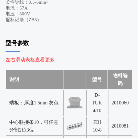
柔性导线：0.5-6mm²
电流：57A
电压：800V
配标记条（ZB8）
型号参数
左右滑动表格查看更多
物料编
说明
型号
码
D-
端板：厚度1.5mm 灰色
TUK
2010060
4/10
中心联接条10，可任意
FBI
2010081
分割2位3位
10-8